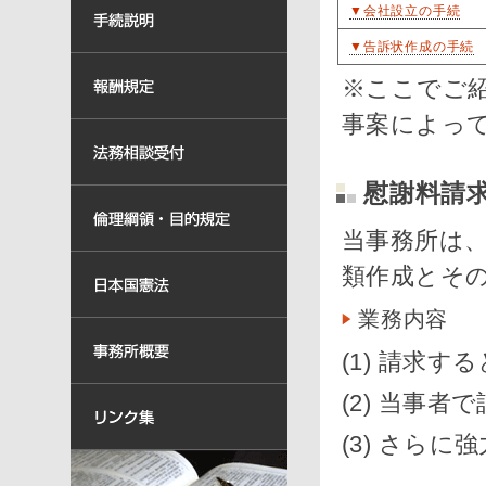
▼会社設立の手続
▼告訴状作成の手続
※ここでご
事案によっ
慰謝料請
当事務所は
類作成とそ
業務内容
(1) 請求
(2) 当事
(3) さら