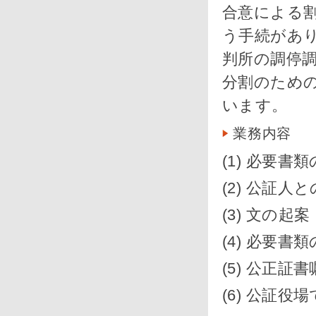
合意による
う手続があ
判所の調停
分割のため
います。
業務内容
(1) 必要書
(2) 公証人
(3) 文の起案
(4) 必要書
(5) 公正証
(6) 公証役