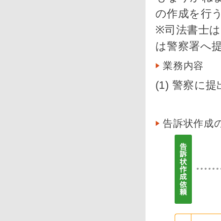
の作成を行
※司法書士
は警察署へ
業務内容
(1) 警察
告訴状作成